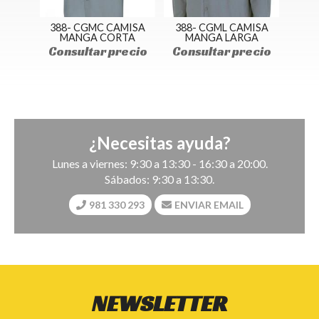
A
388- CGMC CAMISA
388- CGML CAMISA
ANGA
MANGA CORTA
MANGA LARGA
CAB
Consultar precio
Consultar precio
ecio
Con
¿Necesitas ayuda?
Lunes a viernes: 9:30 a 13:30 - 16:30 a 20:00.
Sábados: 9:30 a 13:30.
981 330 293
ENVIAR EMAIL
NEWSLETTER