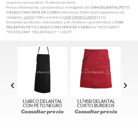
su precio con nosotros. Producto en stock.
Precio, información, características e imágenes de
1564 DELANTAL PETO
CAQUI CON CINTA DE CUERO
referencia 1564 CAQUI, pertenece a la
categoría
- LISOS
(108) y a la marca
UNIFORMES GARYS
(311).
Encuentra productos relacionados y de similares características a
1564
DELANTAL PETO CAQUI CON CINTA DE CUERO
en "VESTUARIO",
"HOSTELERÍA", "DELANTALES", "- LISOS".
L CON
116BCO DELANTAL
11745B DELANTAL
12
TER
CON PETO NEGRO
CORTO BURDEOS
POLI
Consultar precio
Consultar precio
ecio
Con