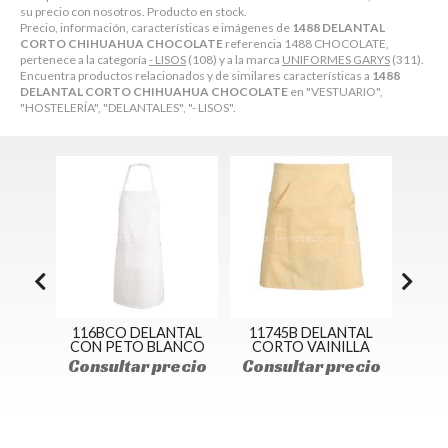
su precio con nosotros. Producto en stock.
Precio, información, características e imágenes de
1488 DELANTAL
CORTO CHIHUAHUA CHOCOLATE
referencia 1488 CHOCOLATE,
pertenece a la categoría
- LISOS
(108) y a la marca
UNIFORMES GARYS
(311).
Encuentra productos relacionados y de similares características a
1488
DELANTAL CORTO CHIHUAHUA CHOCOLATE
en "VESTUARIO",
"HOSTELERÍA", "DELANTALES", "- LISOS".
NTAL
116BCO DELANTAL
11745B DELANTAL
1559
ÓN
CON PETO BLANCO
CORTO VAINILLA
P
ecio
Consultar precio
Consultar precio
Con