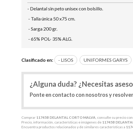
- Delantal sin peto unisex con bolsillo.
- Talla única 50 x75 cm.
- Sarga 200 gr.
- 65% POL- 35% ALG.
Clasificado en:
- LISOS
UNIFORMES GARYS
¿Alguna duda? ¿Necesitas ases
Ponte en contacto con nosotros y resolve
Comprar
11745B DELANTAL CORTO MALVA
, consulte su precio co
Precio, información, características e imágenes de
11745B DELANTA
Encuentra productos relacionados y de similares características a
117