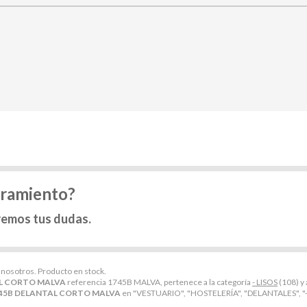
oramiento?
remos tus dudas.
n nosotros. Producto en stock.
L CORTO MALVA
referencia 1745B MALVA, pertenece a la categoría
- LISOS
(108) y 
45B DELANTAL CORTO MALVA
en "VESTUARIO", "HOSTELERÍA", "DELANTALES", "-