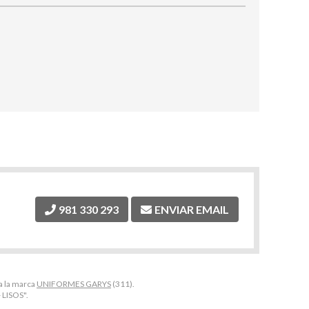
981 330 293
ENVIAR EMAIL
a la marca
UNIFORMES GARYS
(311).
 LISOS".