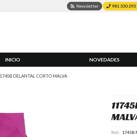
Newsletter
981 330 293
INICIO
NOVEDADES
1745B DELANTAL CORTO MALVA
1174
MALV
Ref.:
1745B