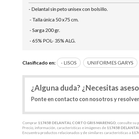
- Delantal sin peto unisex con bolsillo.
- Talla única 50 x75 cm.
- Sarga 200 gr.
- 65% POL- 35% ALG.
Clasificado en:
- LISOS
UNIFORMES GARYS
¿Alguna duda? ¿Necesitas ases
Ponte en contacto con nosotros y resolve
Comprar
11745B DELANTAL CORTO GRIS MARENGO
, consulte su 
Precio, información, características e imágenes de
11745B DELANTA
Encuentra productos relacionados y de similares características a
117