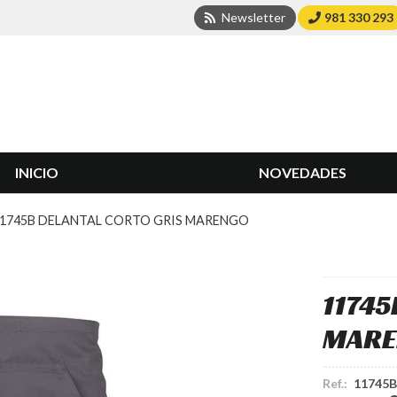
Newsletter
981 330 293
INICIO
NOVEDADES
1745B DELANTAL CORTO GRIS MARENGO
11745
MARE
Ref.:
11745