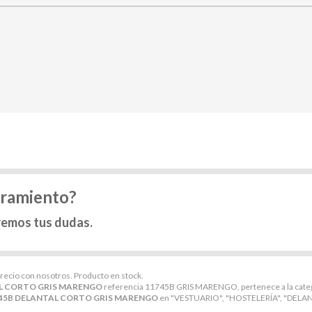
oramiento?
remos tus dudas.
precio con nosotros. Producto en stock.
L CORTO GRIS MARENGO
referencia 11745B GRIS MARENGO, pertenece a la cate
45B DELANTAL CORTO GRIS MARENGO
en "VESTUARIO", "HOSTELERÍA", "DELANTA