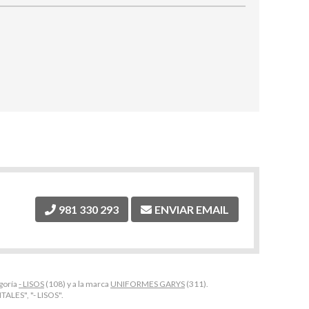
981 330 293
ENVIAR EMAIL
goría
- LISOS
(108) y a la marca
UNIFORMES GARYS
(311).
LES", "- LISOS".