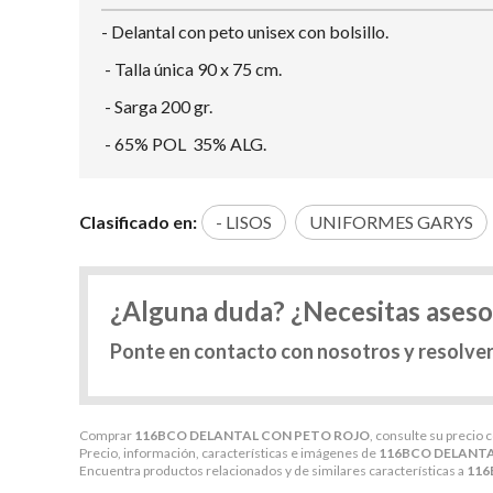
- Delantal con peto unisex con bolsillo.
- Talla única 90 x 75 cm.
- Sarga 200 gr.
- 65% POL 35% ALG.
Clasificado en:
- LISOS
UNIFORMES GARYS
¿Alguna duda? ¿Necesitas ases
Ponte en contacto con nosotros y resolve
Comprar
116BCO DELANTAL CON PETO ROJO
, consulte su precio 
Precio, información, características e imágenes de
116BCO DELANTA
Encuentra productos relacionados y de similares características a
116