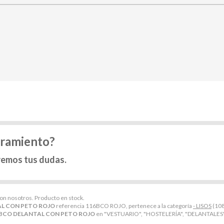
oramiento?
remos tus dudas.
con nosotros. Producto en stock.
L CON PETO ROJO
referencia 116BCO ROJO, pertenece a la categoría
- LISOS
(108
BCO DELANTAL CON PETO ROJO
en "VESTUARIO", "HOSTELERÍA", "DELANTALES", 