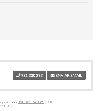
981 330 293
ENVIAR EMAIL
) y a la marca
UNIFORMES GARYS
(311).
"- LISOS".