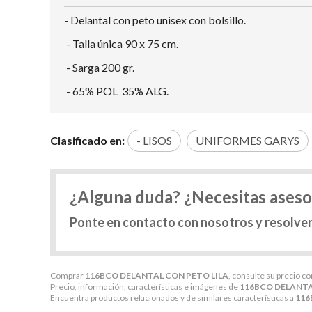
- Delantal con peto unisex con bolsillo.
- Talla única 90 x 75 cm.
- Sarga 200 gr.
- 65% POL 35% ALG.
Clasificado en:
- LISOS
UNIFORMES GARYS
¿Alguna duda? ¿Necesitas ases
Ponte en contacto con nosotros y resolve
Comprar
116BCO DELANTAL CON PETO LILA
, consulte su precio c
Precio, información, características e imágenes de
116BCO DELANTA
Encuentra productos relacionados y de similares características a
116