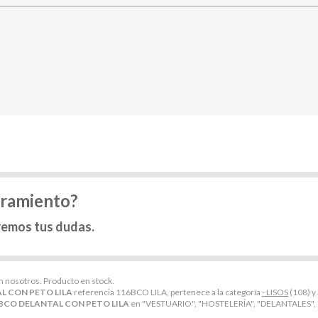
oramiento?
remos tus dudas.
on nosotros. Producto en stock.
L CON PETO LILA
referencia 116BCO LILA, pertenece a la categoría
- LISOS
(108) y
BCO DELANTAL CON PETO LILA
en "VESTUARIO", "HOSTELERÍA", "DELANTALES", "