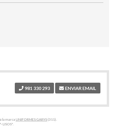
981 330 293
ENVIAR EMAIL
 a la marca
UNIFORMES GARYS
(311).
- LISOS".