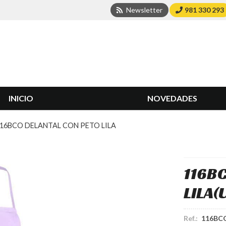
Newsletter
981 330 293
INICIO
NOVEDADES
16BCO DELANTAL CON PETO LILA
116B
LILA
(
Ref.:
116BCO