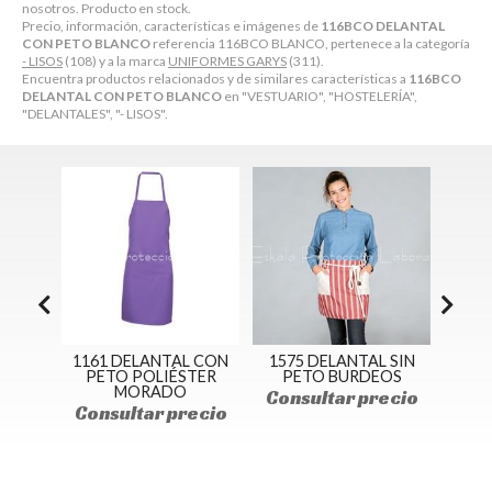
nosotros. Producto en stock.
Precio, información, características e imágenes de
116BCO DELANTAL
CON PETO BLANCO
referencia 116BCO BLANCO, pertenece a la categoría
- LISOS
(108) y a la marca
UNIFORMES GARYS
(311).
Encuentra productos relacionados y de similares características a
116BCO
DELANTAL CON PETO BLANCO
en "VESTUARIO", "HOSTELERÍA",
"DELANTALES", "- LISOS".
L CON
1161 DELANTAL CON
1575 DELANTAL SIN
1576
TER
PETO POLIÉSTER
PETO BURDEOS
A
MORADO
Consultar precio
Con
ecio
Consultar precio