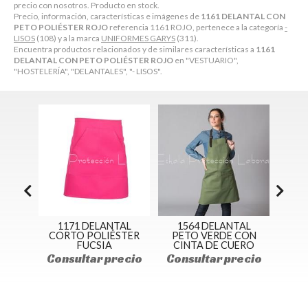
precio con nosotros. Producto en stock.
Precio, información, características e imágenes de
1161 DELANTAL CON
PETO POLIÉSTER ROJO
referencia 1161 ROJO, pertenece a la categoría
-
LISOS
(108) y a la marca
UNIFORMES GARYS
(311).
Encuentra productos relacionados y de similares características a
1161
DELANTAL CON PETO POLIÉSTER ROJO
en "VESTUARIO",
"HOSTELERÍA", "DELANTALES", "- LISOS".
TAL
1171 DELANTAL
1564 DELANTAL
1574
DEOS
CORTO POLIÉSTER
PETO VERDE CON
FUCSIA
CINTA DE CUERO
cio
Consultar precio
Consultar precio
Cons