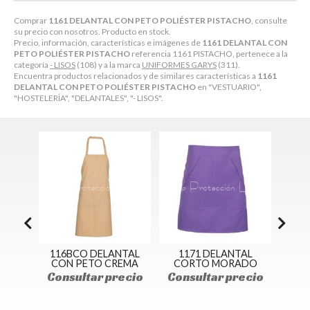
Comprar
1161 DELANTAL CON PETO POLIÉSTER PISTACHO
, consulte
su precio con nosotros. Producto en stock.
Precio, información, características e imágenes de
1161 DELANTAL CON
PETO POLIÉSTER PISTACHO
referencia 1161 PISTACHO, pertenece a la
categoría
- LISOS
(108) y a la marca
UNIFORMES GARYS
(311).
Encuentra productos relacionados y de similares características a
1161
DELANTAL CON PETO POLIÉSTER PISTACHO
en "VESTUARIO",
"HOSTELERÍA", "DELANTALES", "- LISOS".
NTAL
116BCO DELANTAL
1171 DELANTAL
15
ANCO
CON PETO CREMA
CORTO MORADO
PET
C
ecio
Consultar precio
Consultar precio
Con