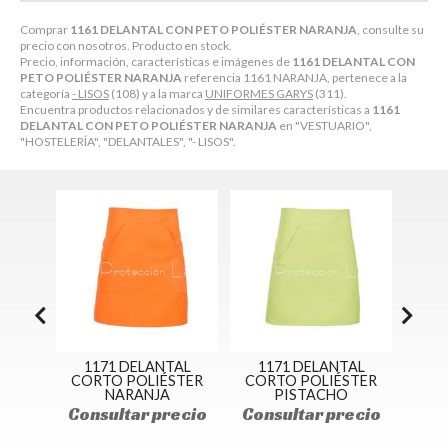
Comprar
1161 DELANTAL CON PETO POLIÉSTER NARANJA
, consulte su
precio con nosotros. Producto en stock.
Precio, información, características e imágenes de
1161 DELANTAL CON
PETO POLIÉSTER NARANJA
referencia 1161 NARANJA, pertenece a la
categoría
- LISOS
(108) y a la marca
UNIFORMES GARYS
(311).
Encuentra productos relacionados y de similares características a
1161
DELANTAL CON PETO POLIÉSTER NARANJA
en "VESTUARIO",
"HOSTELERÍA", "DELANTALES", "- LISOS".
L CON
1171 DELANTAL
1171 DELANTAL
11
TER
CORTO POLIÉSTER
CORTO POLIÉSTER
COR
NARANJA
PISTACHO
ecio
Consultar precio
Consultar precio
Con