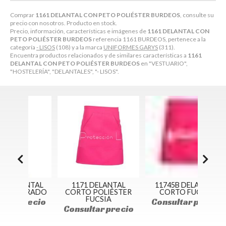
Comprar
1161 DELANTAL CON PETO POLIÉSTER BURDEOS
, consulte su
precio con nosotros. Producto en stock.
Precio, información, características e imágenes de
1161 DELANTAL CON
PETO POLIÉSTER BURDEOS
referencia 1161 BURDEOS, pertenece a la
categoría
- LISOS
(108) y a la marca
UNIFORMES GARYS
(311).
Encuentra productos relacionados y de similares características a
1161
DELANTAL CON PETO POLIÉSTER BURDEOS
en "VESTUARIO",
"HOSTELERÍA", "DELANTALES", "- LISOS".
NTAL
1171 DELANTAL
11745B DELANTAL
1584
RADO
CORTO POLIÉSTER
CORTO FUCSIA
FUCSIA
ecio
Consultar precio
Con
Consultar precio